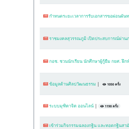
กำหนดระยะเวลาการรับเอกสารขอผ่อนผันทห
ราชมงคลสุวรรณภูมิ เปิดประสบการณ์ผ่า
กอช. ชวนนักเรียน นักศึกษาผู้กู้ยืม กยศ. ฝึก
ข้อมูลด้านศิลปวัฒนธรรม
|
1050 ครั้ง
ระบบมุฑิตาจิต ออนไลน์
|
1190 ครั้ง
เข้าร่วมกิจกรรมฉลองกฐิน และทอดกฐินสามัค