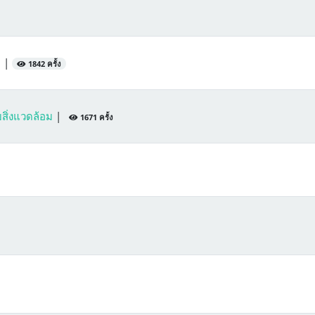
ย
|
1842 ครั้ง
ับสิ่งแวดล้อม
|
1671 ครั้ง