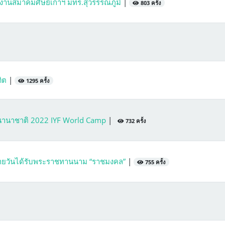
งานสมาคมศิษย์เก่าฯ มทร.สุวรรรณภูมิ
|
803 ครั้ง
ฑิต
|
1295 ครั้ง
นานาชาติ 2022 IYF World Camp
|
732 ครั้ง
้ายวันได้รับพระราชทานนาม “ราชมงคล”
|
755 ครั้ง