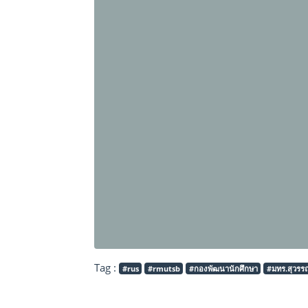
Tag :
#rus
#rmutsb
#กองพัฒนานักศึกษา
#มทร.สุวรรณ