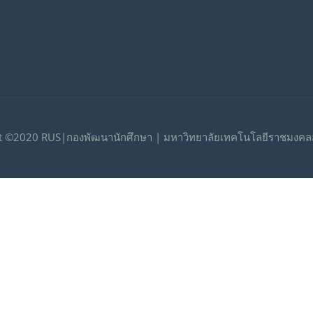
t ©2020 RUS|กองพัฒนานักศึกษา | มหาวิทยาลัยเทคโนโลยีราชมงคลส