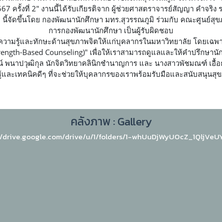
7 ครั้งที่ 2" งานนี้ได้รับเกียรติจาก ผู้ช่วยศาสตราจารย์สัญญา คำจร
ๆ นี้จัดขึ้นโดย กองพัฒนานักศึกษา มทร.สุวรรณภูมิ ร่วมกับ คณะศูนย์สุข
การกองพัฒนานักศึกษา เป็นผู้รับผิดชอบ
ความรู้และทักษะด้านสุขภาพจิตให้แก่บุคลากรในมหาวิทยาลัย โดยเฉพา
rength-Based Counseling)" เพื่อให้เราสามารถดูแลและให้คำปรึกษานัก
นาปวุฒิกุล นักจิตวิทยาคลินิกชำนาญการ และ นางสาวพัชมณฑ์ เอื้อธนิก
้และเทคนิคดีๆ ที่จะช่วยให้บุคลากรของเราพร้อมรับมือและสนับสนุนสุข
คลังภาพ : Gallery
//drive.google.com/drive/u/1/folders/1-whUuDjWyUOcZ_1QljVe