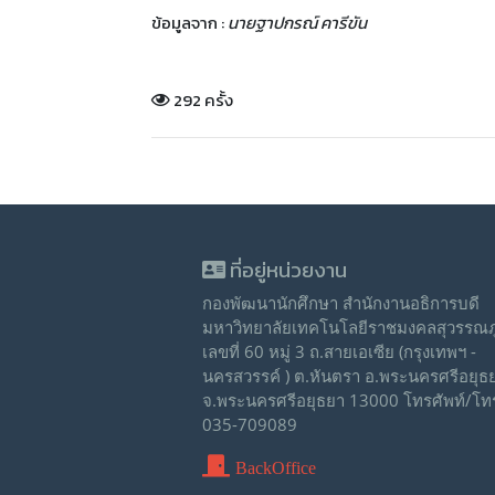
ข้อมูลจาก :
นายฐาปกรณ์ คารีขัน
292 ครั้ง
ที่อยู่หน่วยงาน
กองพัฒนานักศึกษา สำนักงานอธิการบดี
มหาวิทยาลัยเทคโนโลยีราชมงคลสุวรรณภู
เลขที่ 60 หมู่ 3 ถ.สายเอเซีย (กรุงเทพฯ -
นครสวรรค์ ) ต.หันตรา อ.พระนครศรีอยุธ
จ.พระนครศรีอยุธยา 13000 โทรศัพท์/โท
035-709089
BackOffice