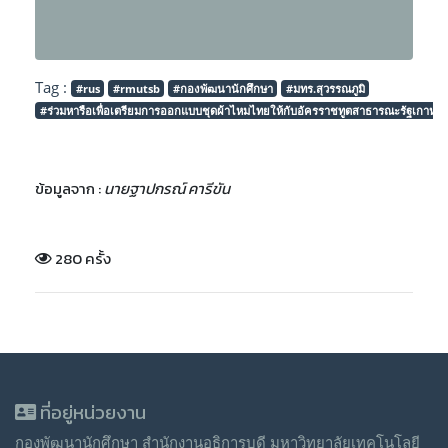
Tag :
#rus
#rmutsb
#กองพัฒนานักศึกษา
#มทร.สุวรรณภูมิ
#ร่วมหารือเพื่อเตรียมการออกแบบชุดผ้าไหมไทยให้กับอัครราชทูตสาธารณะรัฐเกาหล
ข้อมูลจาก :
นายฐาปกรณ์ คารีขัน
280 ครั้ง
ที่อยู่หน่วยงาน
กองพัฒนานักศึกษา สำนักงานอธิการบดี มหาวิทยาลัยเทคโนโลยี