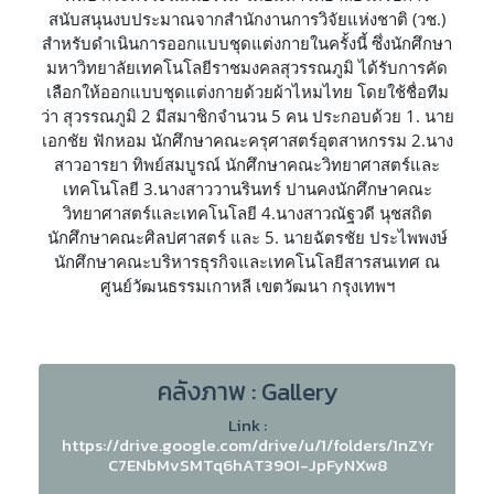
สนับสนุนงบประมาณจากสำนักงานการวิจัยแห่งชาติ (วช.)
สำหรับดำเนินการออกแบบชุดแต่งกายในครั้งนี้ ซึ่งนักศึกษา
มหาวิทยาลัยเทคโนโลยีราชมงคลสุวรรณภูมิ ได้รับการคัด
เลือกให้ออกแบบชุดแต่งกายด้วยผ้าไหมไทย โดยใช้ชื่อทีม
ว่า สุวรรณภูมิ 2 มีสมาชิกจำนวน 5 คน ประกอบด้วย 1. นาย
เอกชัย ฟักหอม นักศึกษาคณะครุศาสตร์อุตสาหกรรม 2.นาง
สาวอารยา ทิพย์สมบูรณ์ นักศึกษาคณะวิทยาศาสตร์และ
เทคโนโลยี 3.นางสาววานรินทร์ ปานคงนักศึกษาคณะ
วิทยาศาสตร์และเทคโนโลยี 4.นางสาวณัฐวดี นุชสถิต
นักศึกษาคณะศิลปศาสตร์ และ 5. นายฉัตรชัย ประไพพงษ์
นักศึกษาคณะบริหารธุรกิจและเทคโนโลยีสารสนเทศ ณ
ศูนย์วัฒนธรรมเกาหลี เขตวัฒนา กรุงเทพฯ
คลังภาพ : Gallery
Link :
https://drive.google.com/drive/u/1/folders/1nZYr
C7ENbMvSMTq6hAT39OI-JpFyNXw8