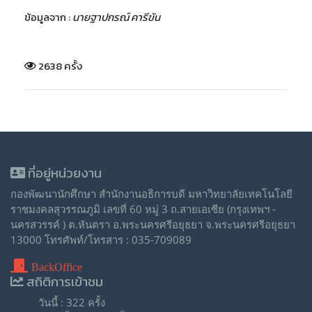
ข้อมูลจาก :
นายฐาปกรณ์ คารีขัน
2638 ครั้ง
ที่อยู่หน่วยงาน
กองพัฒนานักศึกษา สำนักงานอธิการบดี มหาวิทยาลัยเทคโนโลยี
ราชมงคลสุวรรณภูมิ เลขที่ 60 หมู่ 3 ถ.สายเอเซีย (กรุงเทพฯ -
นครสวรรค์ ) ต.หันตรา อ.พระนครศรีอยุธยา จ.พระนครศรีอยุธยา
13000 โทรศัพท์/โทรสาร : 035-709089
BackOffice
สถิติการเข้าชม
วันนี้ : 322 ครั้ง