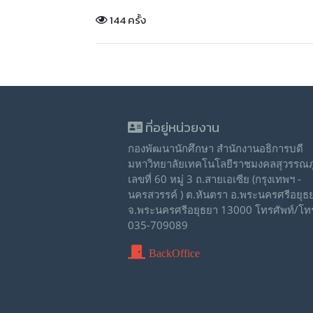
144 ครั้ง
ที่อยู่หน่วยงาน
กองพัฒนานักศึกษา สำนักงานอธิการบดี
มหาวิทยาลัยเทคโนโลยีราชมงคลสุวรรณภู
เลขที่ 60 หมู่ 3 ถ.สายเอเซีย (กรุงเทพฯ -
นครสวรรค์ ) ต.หันตรา อ.พระนครศรีอยุธ
จ.พระนครศรีอยุธยา 13000 โทรศัพท์/โท
035-709089
BackOffice