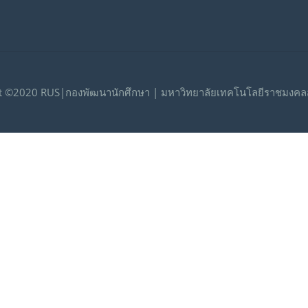
t ©2020 RUS|กองพัฒนานักศึกษา | มหาวิทยาลัยเทคโนโลยีราชมงคลส