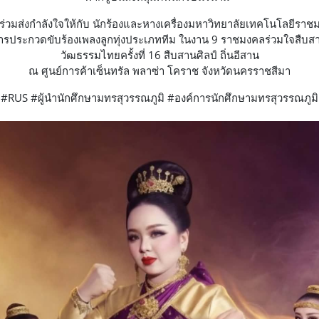
ร่วมส่งกำลังใจให้กับ นักร้องและหางเครื่องมหาวิทยาลัยเทคโนโลยีราช
ารประกวดขับร้องเพลงลูกทุ่งประเภททีม ในงาน 9 ราชมงคลร่วมใจสืบส
วัฒธรรมไทยครั้งที่ 16 สืบสานศิลป์ ถิ่นอีสาน
ณ ศูนย์การค้าเซ็นทรัล พลาซ่า โคราช จังหวัดนครราชสีมา
#RUS #ผู้นำนักศึกษามทรสุวรรณภูมิ #องค์การนักศึกษามทรสุวรรณภูมิ