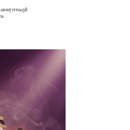
มงคลสุวรรณภูมิ
าน