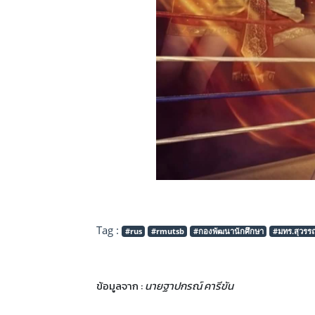
Tag :
#rus
#rmutsb
#กองพัฒนานักศึกษา
#มทร.สุวรรณ
ข้อมูลจาก :
นายฐาปกรณ์ คารีขัน