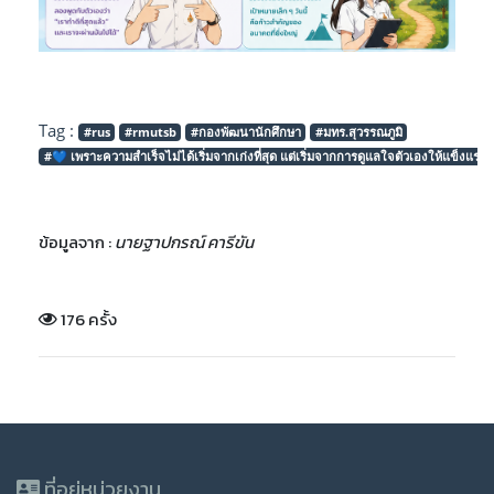
Tag :
#rus
#rmutsb
#กองพัฒนานักศึกษา
#มทร.สุวรรณภูมิ
#💙 เพราะความสำเร็จไม่ได้เริ่มจากเก่งที่สุด แต่เริ่มจากการดูแลใจตัวเองให้แข็งแรงที่
ข้อมูลจาก :
นายฐาปกรณ์ คารีขัน
176 ครั้ง
ที่อยู่หน่วยงาน