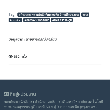
Tag :
#กำหนดการสำหรับนักศึกษาหอพัก ปีการศึกษา 2565
#rus
#rmutsb
#กองพัฒนานักศึกษา
#มทร.สุวรรณภูมิ
ข้อมูลจาก :
นายฐาปกรณ์ คารีขัน
832 ครั้ง
ที่อยู่หน่วยงาน
กองพัฒนานักศึกษา สำนักงานอธิการบดี มหาวิทยาลัยเทคโนโลยี
ราชมงคลสุวรรณภูมิ เลขที่ 60 หมู่ 3 ถ.สายเอเซีย (กรุงเทพฯ -