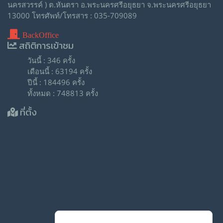
นครสวรรค์ ) ต.หันตรา อ.พระนครศรีอยุธยา จ.พระนครศรีอยุธยา
13000 โทรศัพท์/โทรสาร : 035-709089
BackOffice
สถิติการเข้าชม
วันนี้ : 346 ครั้ง
เดือนนี้ : 63194 ครั้ง
ปีนี้ : 184496 ครั้ง
ทั้งหมด : 748813 ครั้ง
ที่ตั้ง