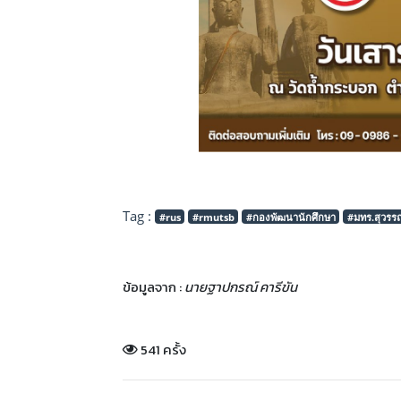
Tag :
#rus
#rmutsb
#กองพัฒนานักศึกษา
#มทร.สุวรรณ
ข้อมูลจาก :
นายฐาปกรณ์ คารีขัน
541 ครั้ง