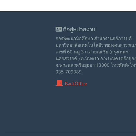
ที่อยู่หน่วยงาน
กองพัฒนานักศึกษา สำนักงานอธิการบดี
มหาวิทยาลัยเทคโนโลยีราชมงคลสุวรรณภู
เลขที่ 60 หมู่ 3 ถ.สายเอเซีย (กรุงเทพฯ -
นครสวรรค์ ) ต.หันตรา อ.พระนครศรีอยุธ
จ.พระนครศรีอยุธยา 13000 โทรศัพท์/โท
035-709089
BackOffice