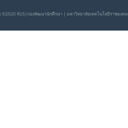
t ©2020 RUS|กองพัฒนานักศึกษา | มหาวิทยาลัยเทคโนโลยีราชมงคลส