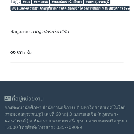
Tag :
#rus
#rmutsb
#กองพัฒนานักศึกษา
#มทร.สุวรรณภูมิ
#ขอเเสดงความยินดีกับผู้ที่ผ่านการคัดเลือกเข้าโครงการสัมมนาเชิงปฏิบัติการ See
ข้อมูลจาก :
นายฐาปกรณ์ คารีขัน
531 ครั้ง
ที่อยู่หน่วยงาน
กองพัฒนานักศึกษา สำนักงานอธิการบดี มหาวิทยาลัยเทคโนโลยี
ราชมงคลสุวรรณภูมิ เลขที่ 60 หมู่ 3 ถ.สายเอเซีย (กรุงเทพฯ -
นครสวรรค์ ) ต.หันตรา อ.พระนครศรีอยุธยา จ.พระนครศรีอยุธยา
13000 โทรศัพท์/โทรสาร : 035-709089