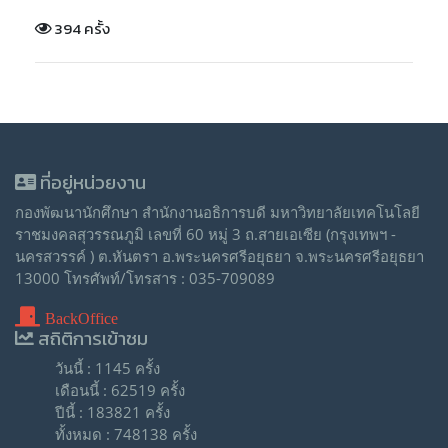
394 ครั้ง
ที่อยู่หน่วยงาน
กองพัฒนานักศึกษา สำนักงานอธิการบดี มหาวิทยาลัยเทคโนโลยี
ราชมงคลสุวรรณภูมิ เลขที่ 60 หมู่ 3 ถ.สายเอเซีย (กรุงเทพฯ -
นครสวรรค์ ) ต.หันตรา อ.พระนครศรีอยุธยา จ.พระนครศรีอยุธยา
13000 โทรศัพท์/โทรสาร : 035-709089
BackOffice
สถิติการเข้าชม
วันนี้ : 1145 ครั้ง
เดือนนี้ : 62519 ครั้ง
ปีนี้ : 183821 ครั้ง
ทั้งหมด : 748138 ครั้ง