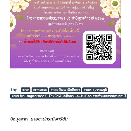
Tag :
#rus
#rmutsb
#กองพัฒนานักศึกษา
#มทร.สุวรรณภูมิ
#ขอเรียนเชิญคณาจารย์ เจ้าหน้าที่ นักศึกษา และศิษย์เก่า ร่วมทำแบบทดสอบออนไลน์วั
ข้อมูลจาก :
นายฐาปกรณ์ คารีขัน