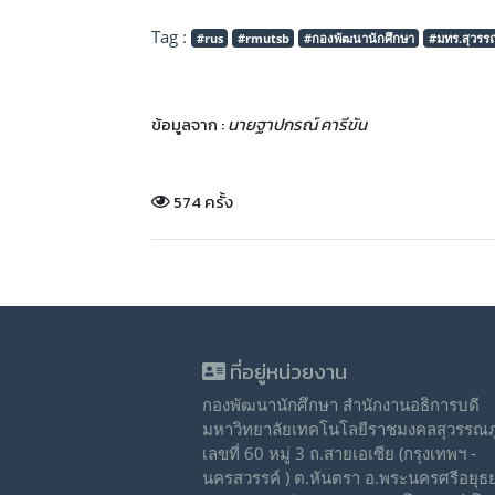
Tag :
#rus
#rmutsb
#กองพัฒนานักศึกษา
#มทร.สุวรรณ
ข้อมูลจาก :
นายฐาปกรณ์ คารีขัน
574 ครั้ง
ที่อยู่หน่วยงาน
กองพัฒนานักศึกษา สำนักงานอธิการบดี
มหาวิทยาลัยเทคโนโลยีราชมงคลสุวรรณภู
เลขที่ 60 หมู่ 3 ถ.สายเอเซีย (กรุงเทพฯ -
นครสวรรค์ ) ต.หันตรา อ.พระนครศรีอยุธ