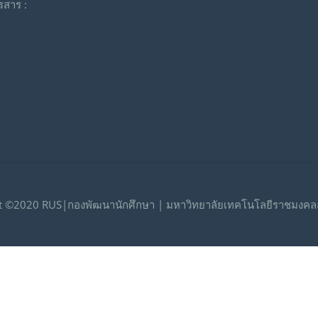
รสาร :
t ©2020 RUS|กองพัฒนานักศึกษา | มหาวิทยาลัยเทคโนโลยีราชมงคลส