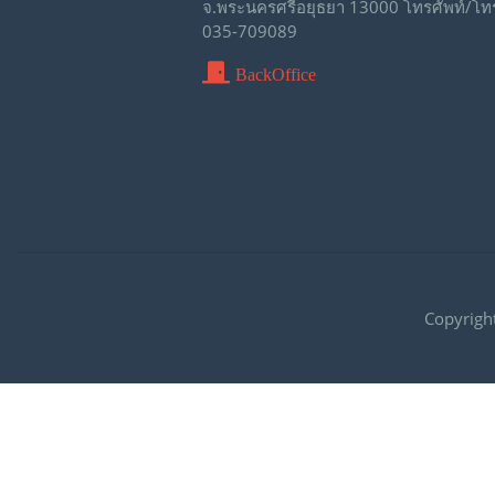
จ.พระนครศรีอยุธยา 13000 โทรศัพท์/โท
035-709089
BackOffice
Copyrigh