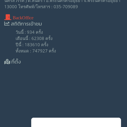
นครสวรรค์ ) ต.หันตรา อ.พระนครศรีอยุธยา จ.พระนครศรีอยุธยา
13000 โทรศัพท์/โทรสาร : 035-709089
BackOffice
สถิติการเข้าชม
วันนี้ : 934 ครั้ง
เดือนนี้ : 62308 ครั้ง
ปีนี้ : 183610 ครั้ง
ทั้งหมด : 747927 ครั้ง
ที่ตั้ง