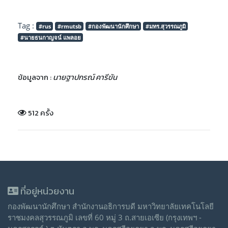
Tag :
#rus
#rmutsb
#กองพัฒนานักศึกษา
#มทร.สุวรรณภูมิ
#นายธนกาญจน์ แพลอย
ข้อมูลจาก :
นายฐาปกรณ์ คารีขัน
512 ครั้ง
ที่อยู่หน่วยงาน
กองพัฒนานักศึกษา สำนักงานอธิการบดี มหาวิทยาลัยเทคโนโลยี
ราชมงคลสุวรรณภูมิ เลขที่ 60 หมู่ 3 ถ.สายเอเซีย (กรุงเทพฯ -