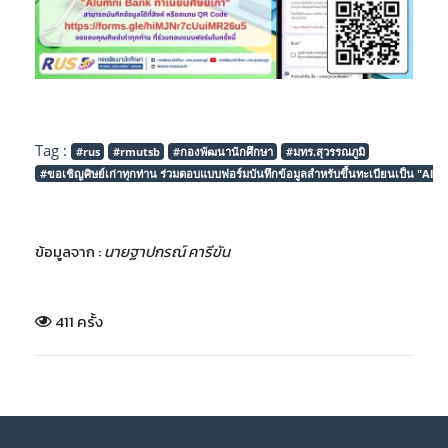
Tag :
#rus
#rmutsb
#กองพัฒนานักศึกษา
#มทร.สุวรรณภูมิ
#ขอเชิญศิษย์เก่าทุกท่าน ร่วมตอบแบบฟอร์มบันทึกข้อมูลสำหรับขึ้นทะเบียนเป็น "Alum
ข้อมูลจาก :
นายฐาปกรณ์ คารีขัน
411 ครั้ง