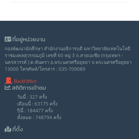
ที่อยู่หน่วยงาน
กองพัฒนานักศึกษา สำนักงานอธิการบดี มหาวิทยาลัยเทคโนโลยี
ราชมงคลสุวรรณภูมิ เลขที่ 60 หมู่ 3 ถ.สายเอเซีย (กรุงเทพฯ -
นครสวรรค์ ) ต.หันตรา อ.พระนครศรีอยุธยา จ.พระนครศรีอยุธยา
13000 โทรศัพท์/โทรสาร : 035-709089
BackOffice
สถิติการเข้าชม
วันนี้ : 327 ครั้ง
เดือนนี้ : 63175 ครั้ง
ปีนี้ : 184477 ครั้ง
ทั้งหมด : 748794 ครั้ง
ที่ตั้ง