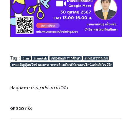
Tag :
#rus
#rmutsb
#กองพัฒนานักศึกษา
#มทร.สุวรรณภูมิ
#ขอเชิญผู้สนใจร่วมอบรม "การสร้างเกียรติบัตรออนไลน์ฉบับอัตโนมัติ"
ข้อมูลจาก :
นายฐาปกรณ์ คารีขัน
320 ครั้ง