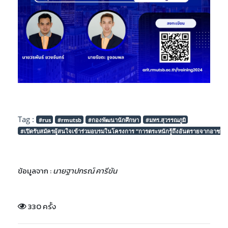
Tag :
#rus
#rmutsb
#กองพัฒนานักศึกษา
#มทร.สุวรรณภูมิ
#เปิดรับสมัครผู้สนใจเข้าร่วมอบรมในโครงการ “การตระหนักรู้ถึงอันตรายจากอาชญ
ข้อมูลจาก :
นายฐาปกรณ์ คารีขัน
330 ครั้ง