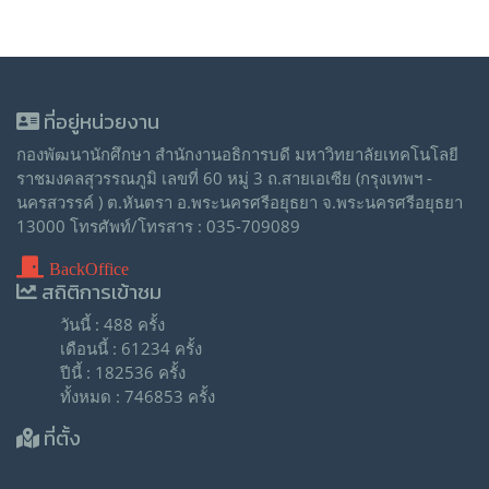
ที่อยู่หน่วยงาน
กองพัฒนานักศึกษา สำนักงานอธิการบดี มหาวิทยาลัยเทคโนโลยี
ราชมงคลสุวรรณภูมิ เลขที่ 60 หมู่ 3 ถ.สายเอเซีย (กรุงเทพฯ -
นครสวรรค์ ) ต.หันตรา อ.พระนครศรีอยุธยา จ.พระนครศรีอยุธยา
13000 โทรศัพท์/โทรสาร : 035-709089
BackOffice
สถิติการเข้าชม
วันนี้ : 488 ครั้ง
เดือนนี้ : 61234 ครั้ง
ปีนี้ : 182536 ครั้ง
ทั้งหมด : 746853 ครั้ง
ที่ตั้ง