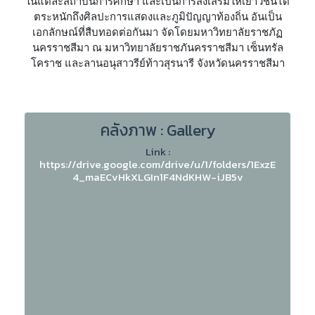
ในแต่ละสถาบันการศึกษา และเป็นการส่งเสริมให้เยาวชนได้
ตระหนักถึงศิลปะการแสดงและภูมิปัญญาท้องถิ่น อันเป็น
เอกลักษณ์ที่สืบทอดต่อกันมา จัดโดยมหาวิทยาลัยราชภัฏ
นครราชสีมา ณ มหาวิทยาลัยราชภันครราชสีมา เซ็นทรัล
โคราช และลานอนุสาวรีย์ท้าวสุรนารี จังหวัดนครราชสีมา
คลังภาพ : Gallery
Link :
https://drive.google.com/drive/u/1/folders/1ExzE
4_maECvHkXLGIn1F4NdKHW-iJB5v