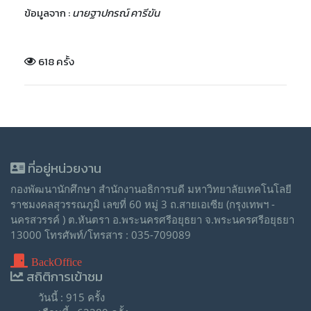
ข้อมูลจาก :
นายฐาปกรณ์ คารีขัน
618 ครั้ง
ที่อยู่หน่วยงาน
กองพัฒนานักศึกษา สำนักงานอธิการบดี มหาวิทยาลัยเทคโนโลยี
ราชมงคลสุวรรณภูมิ เลขที่ 60 หมู่ 3 ถ.สายเอเซีย (กรุงเทพฯ -
นครสวรรค์ ) ต.หันตรา อ.พระนครศรีอยุธยา จ.พระนครศรีอยุธยา
13000 โทรศัพท์/โทรสาร : 035-709089
BackOffice
สถิติการเข้าชม
วันนี้ : 915 ครั้ง