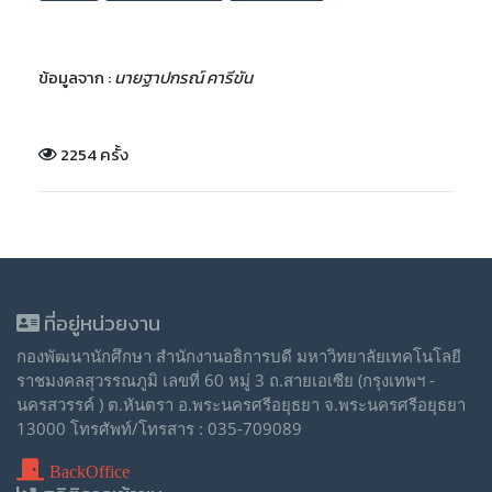
ข้อมูลจาก :
นายฐาปกรณ์ คารีขัน
2254 ครั้ง
ที่อยู่หน่วยงาน
กองพัฒนานักศึกษา สำนักงานอธิการบดี มหาวิทยาลัยเทคโนโลยี
ราชมงคลสุวรรณภูมิ เลขที่ 60 หมู่ 3 ถ.สายเอเซีย (กรุงเทพฯ -
นครสวรรค์ ) ต.หันตรา อ.พระนครศรีอยุธยา จ.พระนครศรีอยุธยา
13000 โทรศัพท์/โทรสาร : 035-709089
BackOffice